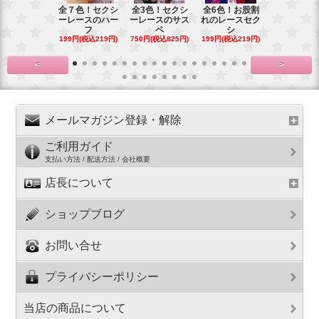
全７色！セクシ
全3色！セクシ
全6色！お股割
全７色！花
ーレースのハー
ーレースのサス
れのレースセク
ースのお股
フ
ペ
シ
プ
199円(税込219円)
750円(税込825円)
199円(税込219円)
199円(税込21
<
>
メールマガジン登録・解除
ご利用ガイド
支払い方法 / 配送方法 / 会社概要
店長について
ショップブログ
お問い合せ
プライバシーポリシー
当店の商品について