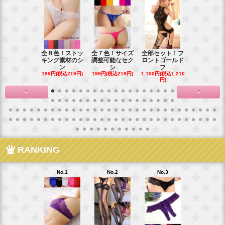
全８色！ストッ
全７色！サイズ
全部セット！フ
豪華花刺繍
キング素材のシ
調整可能なセク
ロントゴールド
ワイトベビ
ン
シ
フ
ー
199円(税込219円)
199円(税込219円)
1,100円(税込1,210
900円(税込99
円)
<
>
RANKING
No.1
No.2
No.3
No.4