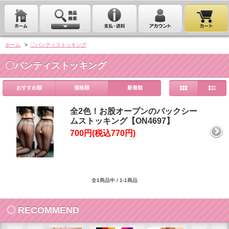
ホーム
>
〇パンティストッキング
〇パンティストッキング
おすすめ順
価格順
新着順
全2色！お股オープンのバックシー
ムストッキング【ON4697】
700円(税込770円)
全1商品中 / 1-1商品
RECOMMEND