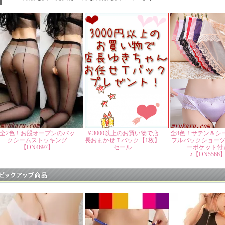
全2色！お股オープンのバッ
￥3000以上のお買い物で店
全8色！サテン＆シ
クシームストッキング
長おまかせＴバック【1枚】
フルバックショーツ
【ON4697】
セール
ーポケット付
♪【ON5566