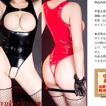
商品内容
平置き実
身幅＝約
全長（お
サイズ
★店長ゆ
サイズを
その時の
より、サ
せん
今ある商
りますの