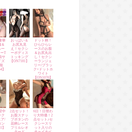
豪華
おっぱい＆
ドット柄！
繍＆
お尻丸見
ひらひらレ
ルー
え！セクシ
ースのお股
ーT
ーボディス
＆お尻丸出
両サ
トッキング
し！セクシ
イズ
【ON7181】
ーランジェ
能
リー/ブラッ
64】
ク×ドットホ
ワイト
【ON1070】
背中
2点セット！
6日！日替わ
ーク
お股スナッ
り大特価！2
ア/
プボタンの
点セット♪セ
コン
花柄レース
クシースリ
61】
フリルレオ
ット入りの
タード
チャイナベ