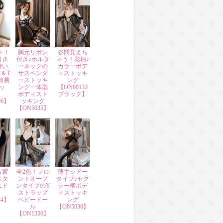
ト！
胸元リボン
谷間見えち
付き
付き♪ホルタ
ゃう！花柄♪
ぱい
ーネックの
カラーボデ
＆T
サスペンダ
ィストッキ
簡易
ーストッキ
ング
ッ
ング一体型
【ON80133
ボディスト
ブラック】
06】
ッキング
【ON5035】
＆背
全2色！フロ
薄手シアー
スタ
ントオープ
タイプ♪セク
ニド
ンタイプのY
シー柄ボデ
ストラップ
ィストッキ
84】
ベビードー
ング
ル
【ON5038】
【ON1356】