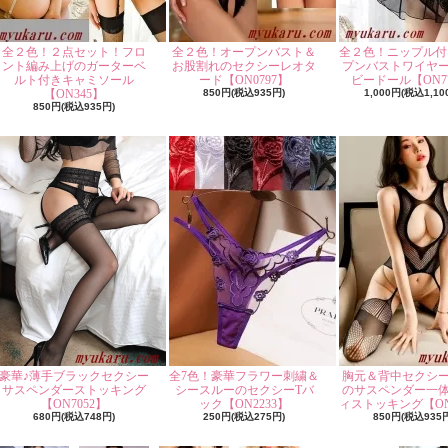
全２色！２点セット！フロ
全２色！オープンバスト＆
全２色！ニップル付
ント編み上げのガーターベ
お股割れのセクシーレオタ
プンバストワイヤ
ルト付きキャミソール
ード【ON0797】
ビードール【ON77
【ON345】
850円(税込935円)
1,000円(税込1,10
850円(税込935円)
豪華♪薄手ブラックセクシー
全7色！豪華フラワー刺繍＆
胸元＆背中セクシ
サスペンダーストッキング
シースルーのセクシーTバ
のサスペンダー一
【ON7052】
ック【ON2233】
ィストッキング【ON
680円(税込748円)
250円(税込275円)
850円(税込935