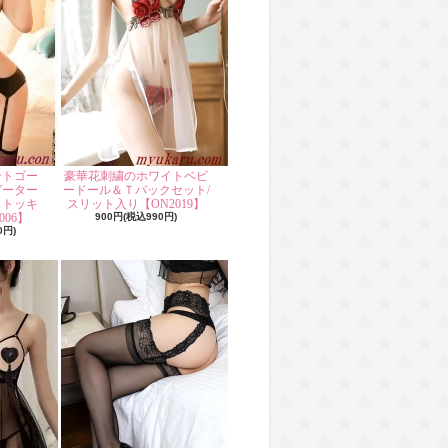
ントゴー
豪華花刺繍のホワイトベビ
ガーター
ードール＆Ｔバックセット/
ストッキ
スリット入り【ON2019】
06】
900円(税込990円)
0円)