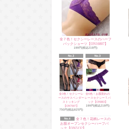
全７色！セクシーレースのハーフ
バックショーツ【ON16807】
199円(税込219円)
No.2
No.3
全3色！セクシーレ
全6色！お股割れの
ースのサスペンダー
レースセクシーＴバ
ストッキング
ック【ON883】
199円(税込219円)
【ON7007】
750円(税込825円)
No.4
全７色！花柄レースの
お股オープンセクシーハーフバ
ック【ON5132】