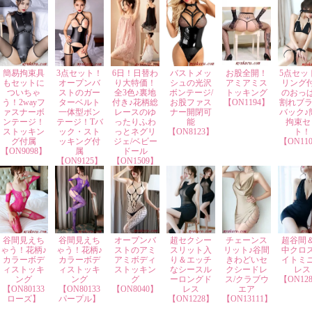
簡易拘束具
3点セット！
6日！日替わ
バストメッ
お股全開！
5点セッ
もセットに
オープンバ
り大特価！
シュの光沢
アミアミス
リング
ついちゃ
ストのガー
全3色♪裏地
ボンテージ/
トッキング
のおっ
う！2wayフ
ターベルト
付き♪花柄総
お股ファス
【ON1194】
割れブラ
ァスナーボ
一体型ボン
レースのゆ
ナー開閉可
バック♪
ンテージ！
テージ！Tバ
ったりふわ
能
拘束セ
ストッキン
ック・スト
っとネグリ
【ON8123】
ト！
グ付属
ッキング付
ジェ/ベビー
【ON11
【ON9098】
属
ドール
【ON9125】
【ON1509】
谷間見えち
谷間見えち
オープンバ
超セクシー
チェーンス
超谷間
ゃう！花柄♪
ゃう！花柄♪
ストのアミ
スリット入
リット♪谷間
中クロ
カラーボデ
カラーボデ
アミボディ
り＆エッチ
きわどいセ
イトミ
ィストッキ
ィストッキ
ストッキン
なシースル
クシードレ
レス
ング
ング
グ
ーロングド
ス/クラブウ
【ON12
【ON80133
【ON80133
【ON8040】
レス
エア
ローズ】
パープル】
【ON1228】
【ON13111】