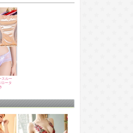
ースルー
/ロータ
き
】