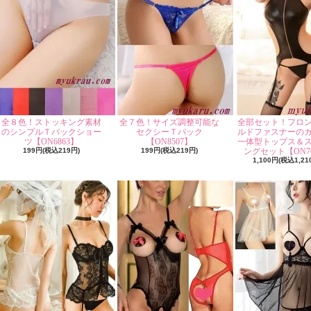
全８色！ストッキング素材
全７色！サイズ調整可能な
全部セット！フロ
のシンプルＴバックショー
セクシーＴバック
ルドファスナーの
ツ【ON6863】
【ON8507】
一体型トップス＆
199円(税込219円)
199円(税込219円)
ングセット【ON70
1,100円(税込1,21