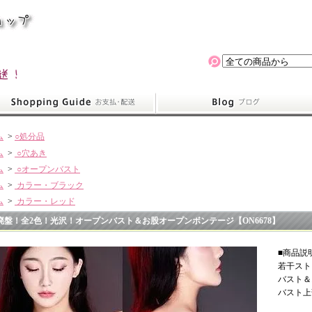
ム
>
○処分品
ム
>
○穴あき
ム
>
○オープンバスト
ム
>
カラー・ブラック
ム
>
カラー・レッド
廃盤！全2色！光沢！オープンバスト＆お股オープンボンテージ【ON6678】
■商品説
若干スト
バスト＆
バスト上