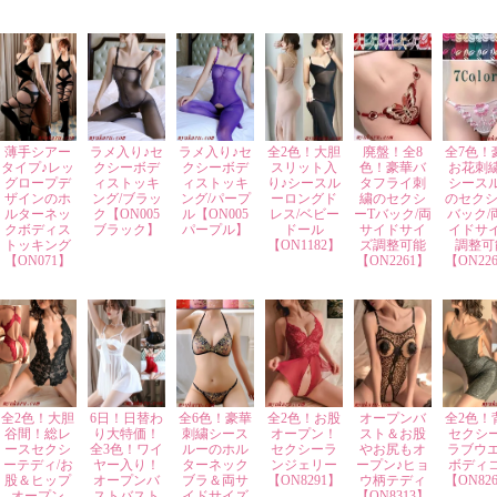
薄手シアー
ラメ入り♪セ
ラメ入り♪セ
全2色！大胆
廃盤！全8
全7色！
タイプ♪レッ
クシーボデ
クシーボデ
スリット入
色！豪華バ
お花刺
グロープデ
ィストッキ
ィストッキ
り♪シースル
タフライ刺
シース
ザインのホ
ング/ブラッ
ング/パープ
ーロングド
繍のセクシ
のセクシ
ルターネッ
ク【ON005
ル【ON005
レス/ベビー
ーTバック/両
バック/
クボディス
ブラック】
パープル】
ドール
サイドサイ
イドサ
トッキング
【ON1182】
ズ調整可能
調整可
【ON071】
【ON2261】
【ON22
全2色！大胆
6日！日替わ
全6色！豪華
全2色！お股
オープンバ
全2色！
谷間！総レ
り大特価！
刺繍シース
オープン！
スト＆お股
セクシ
ースセクシ
全3色！ワイ
ルーのホル
セクシーラ
やお尻もオ
ラブウエ
ーテディ/お
ヤー入り！
ターネック
ンジェリー
ープン♪ヒョ
ボディ
股＆ヒップ
オープンバ
ブラ＆両サ
【ON8291】
ウ柄テディ
【ON82
オープン
ストバスト
イドサイズ
【ON8313】