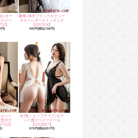
き♪オー
豪華♪薄手ブラックセクシー
ー入りベ
サスペンダーストッキング
53】
【ON7054】
0円)
680円(税込748円)
ーカット
全2色！ヒップチラリ♪セク
体型ボデ
シー透けベビードール
7522】
【ON20027】
円)
870円(税込957円)