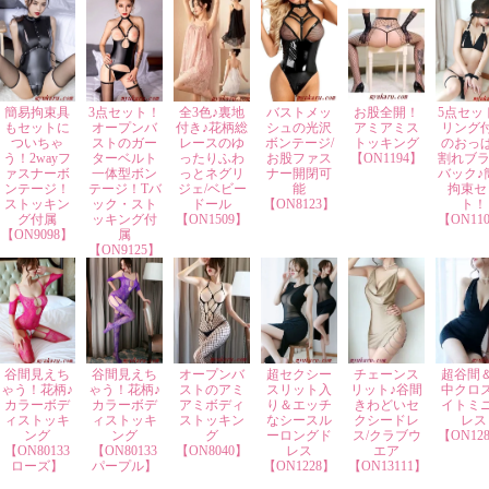
簡易拘束具
3点セット！
全3色♪裏地
バストメッ
お股全開！
5点セッ
もセットに
オープンバ
付き♪花柄総
シュの光沢
アミアミス
リング
ついちゃ
ストのガー
レースのゆ
ボンテージ/
トッキング
のおっ
う！2wayフ
ターベルト
ったりふわ
お股ファス
【ON1194】
割れブラ
ァスナーボ
一体型ボン
っとネグリ
ナー開閉可
バック♪
ンテージ！
テージ！Tバ
ジェ/ベビー
能
拘束セ
ストッキン
ック・スト
ドール
【ON8123】
ト！
グ付属
ッキング付
【ON1509】
【ON11
【ON9098】
属
【ON9125】
谷間見えち
谷間見えち
オープンバ
超セクシー
チェーンス
超谷間
ゃう！花柄♪
ゃう！花柄♪
ストのアミ
スリット入
リット♪谷間
中クロ
カラーボデ
カラーボデ
アミボディ
り＆エッチ
きわどいセ
イトミ
ィストッキ
ィストッキ
ストッキン
なシースル
クシードレ
レス
ング
ング
グ
ーロングド
ス/クラブウ
【ON12
【ON80133
【ON80133
【ON8040】
レス
エア
ローズ】
パープル】
【ON1228】
【ON13111】