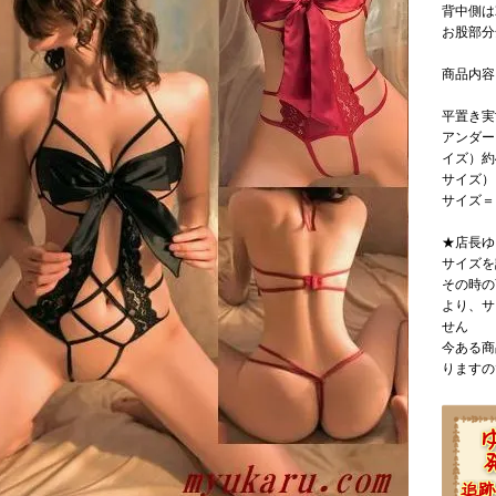
背中側は
お股部分
商品内容
平置き実
アンダー
イズ）約
サイズ）
サイズ＝
★店長ゆ
サイズを
その時の
より、サ
せん
今ある商
りますの