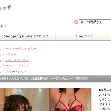
ム
>
○セクシーランジェリー
ム
>
○穴あき
ム
>
○オープンバスト
ム
>
カラー・ブラック
ム
>
カラー・レッド
全2色！おっぱいリボン♪お股全開セクシーランジェリー【ON8428】
■商品説
ストレッ
リボンは
ぶタイプ
リボンを