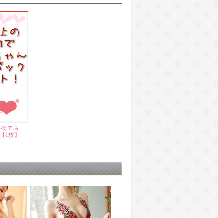
い物で店
【1枚】