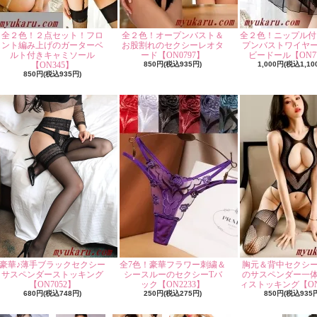
全２色！２点セット！フロ
全２色！オープンバスト＆
全２色！ニップル付
ント編み上げのガーターベ
お股割れのセクシーレオタ
プンバストワイヤ
ルト付きキャミソール
ード【ON0797】
ビードール【ON77
【ON345】
850円(税込935円)
1,000円(税込1,10
850円(税込935円)
豪華♪薄手ブラックセクシー
全7色！豪華フラワー刺繍＆
胸元＆背中セクシ
サスペンダーストッキング
シースルーのセクシーTバ
のサスペンダー一
【ON7052】
ック【ON2233】
ィストッキング【ON
680円(税込748円)
250円(税込275円)
850円(税込935