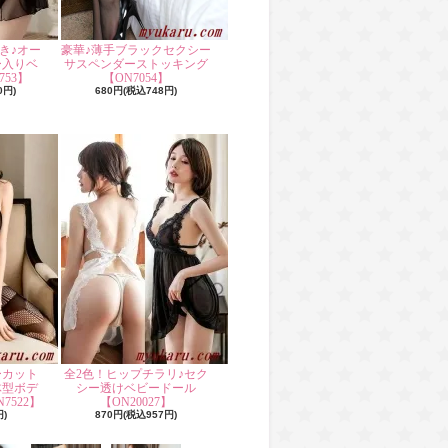
き♪オー
豪華♪薄手ブラックセクシー
ー入りベ
サスペンダーストッキング
53】
【ON7054】
0円)
680円(税込748円)
ーカット
全2色！ヒップチラリ♪セク
体型ボデ
シー透けベビードール
7522】
【ON20027】
円)
870円(税込957円)