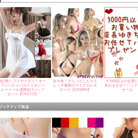
全3色！ワイヤー入り！オー
全８色！さらっとしたスト
￥3000以上のお買
プンバストバストリボンベ
レッチ素材のマイクロレオ
長おまかせＴバック
ビードール/股割れTバック
タード【ON6094】
セール
セット【ON1155】