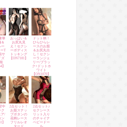
豪華
おっぱい＆
ドット柄！
繍＆
お尻丸見
ひらひらレ
ルー
え！セクシ
ースのお股
ーT
ーボディス
＆お尻丸出
両サ
トッキング
し！セクシ
イズ
【ON7181】
ーランジェ
能
リー/ブラッ
64】
ク×ドットホ
ワイト
【ON1070】
背中
2点セット！
2点セット♪
ーク
お股スナッ
セクシース
ア/
プボタンの
リット入り
コン
花柄レース
のチャイナ
61】
フリルレオ
ベビードー
タード
ル