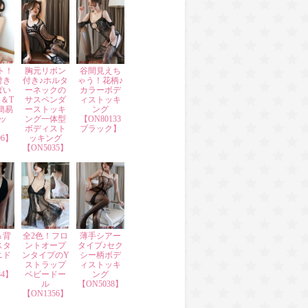
ト！
胸元リボン
谷間見えち
付き
付き♪ホルタ
ゃう！花柄♪
ぱい
ーネックの
カラーボデ
＆T
サスペンダ
ィストッキ
簡易
ーストッキ
ング
ッ
ング一体型
【ON80133
ボディスト
ブラック】
06】
ッキング
【ON5035】
＆背
全2色！フロ
薄手シアー
スタ
ントオープ
タイプ♪セク
ニド
ンタイプのY
シー柄ボデ
ストラップ
ィストッキ
84】
ベビードー
ング
ル
【ON5038】
【ON1356】