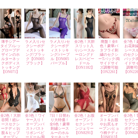
薄手シアー
ラメ入り♪セ
ラメ入り♪セ
全2色！大胆
廃盤！全8
全7色！
タイプ♪レッ
クシーボデ
クシーボデ
スリット入
色！豪華バ
お花刺
グロープデ
ィストッキ
ィストッキ
り♪シースル
タフライ刺
シース
ザインのホ
ング/ブラッ
ング/パープ
ーロングド
繍のセクシ
のセクシ
ルターネッ
ク【ON005
ル【ON005
レス/ベビー
ーTバック/両
バック/
クボディス
ブラック】
パープル】
ドール
サイドサイ
イドサ
トッキング
【ON1182】
ズ調整可能
調整可
【ON071】
【ON2261】
【ON22
全2色！大胆
全3色！ワイ
7日！日替わ
全2色！お股
オープンバ
全2色！
谷間！総レ
ヤー入り！
り大特価！
オープン！
スト＆お股
セクシ
ースセクシ
オープンバ
全6色！豪華
セクシーラ
やお尻もオ
ラブウエ
ーテディ/お
ストバスト
刺繍シース
ンジェリー
ープン♪ヒョ
ボディ
股＆ヒップ
リボンベビ
ルーのホル
【ON8291】
ウ柄テディ
【ON82
オープン
ードール/股
ターネック
【ON8313】