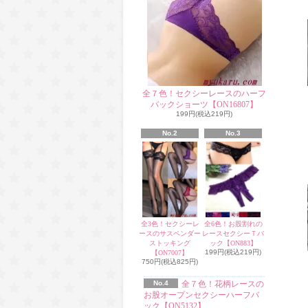
全７色！セクシーレースのハーフ
バックショーツ【ON16807】
199円(税込219円)
No.2
No.3
全3色！セクシーレ
全6色！お股割れの
ースのサスペンダー
レースセクシーＴバ
ストッキング
ック【ON883】
199円(税込219円)
【ON7007】
750円(税込825円)
No.4
全７色！花柄レースの
お股オープンセクシーハーフバ
ック【ON5132】