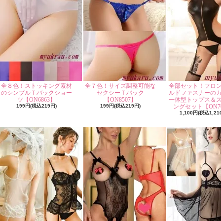
全８色！ストッキング素材
全７色！サイズ調整可能な
全部セット！フロ
のシンプルＴバックショー
セクシーＴバック
ルドファスナーの
ツ【ON6863】
【ON8507】
一体型トップス＆
199円(税込219円)
199円(税込219円)
ングセット【ON70
1,100円(税込1,21