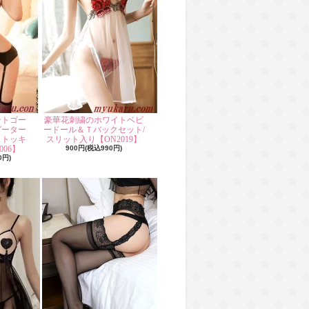
ントゴー
豪華花刺繍のホワイトベビ
ガーター
ードール＆Ｔバックセット/
ストッキ
スリット入り【ON2019】
06】
900円(税込990円)
0円)