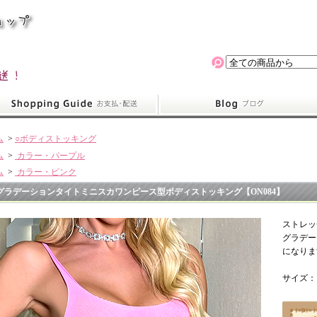
ム
>
○ボディストッキング
ム
>
カラー・パープル
ム
>
カラー・ピンク
グラデーションタイトミニスカワンピース型ボディストッキング【ON084】
ストレッ
グラデー
になりま
サイズ：