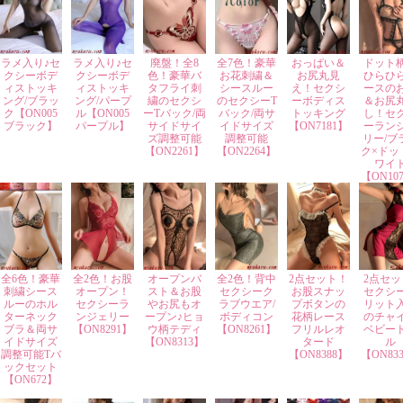
ラメ入り♪セ
ラメ入り♪セ
廃盤！全8
全7色！豪華
おっぱい＆
ドット
クシーボデ
クシーボデ
色！豪華バ
お花刺繍＆
お尻丸見
ひらひ
ィストッキ
ィストッキ
タフライ刺
シースルー
え！セクシ
ースの
ング/ブラッ
ング/パープ
繍のセクシ
のセクシーT
ーボディス
＆お尻
ク【ON005
ル【ON005
ーTバック/両
バック/両サ
トッキング
し！セ
ブラック】
パープル】
サイドサイ
イドサイズ
【ON7181】
ーラン
ズ調整可能
調整可能
リー/ブ
【ON2261】
【ON2264】
ク×ドッ
ワイ
【ON10
全6色！豪華
全2色！お股
オープンバ
全2色！背中
2点セット！
2点セッ
刺繍シース
オープン！
スト＆お股
セクシーク
お股スナッ
セクシ
ルーのホル
セクシーラ
やお尻もオ
ラブウエア/
プボタンの
リット
ターネック
ンジェリー
ープン♪ヒョ
ボディコン
花柄レース
のチャ
ブラ＆両サ
【ON8291】
ウ柄テディ
【ON8261】
フリルレオ
ベビー
イドサイズ
【ON8313】
タード
ル
調整可能Tバ
【ON8388】
【ON83
ックセット
【ON672】