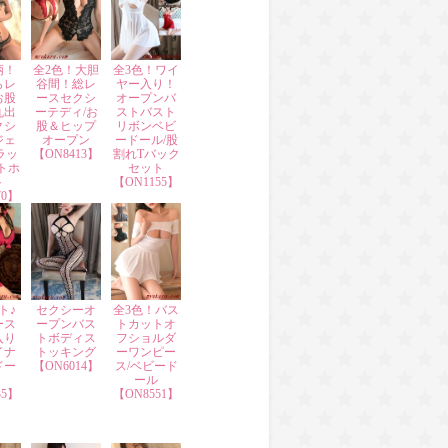
柄！
全2色！大胆
全3色！ワイ
らレ
谷間！総レ
ヤー入り！
お股
ースセクシ
オープンバ
丸出
ーテディ/お
ストバスト
クシ
股＆ヒップ
リボンベビ
ジェ
オープン
ードール/股
ラッ
【ON8413】
割れTバック
トホ
セット
ト
【ON1155】
70】
ト♪
セクシーオ
全3色！バス
ース
ープンバス
トカットオ
入り
トボディス
フショルダ
イナ
トッキング
ーワンピー
ドー
【ON6014】
ス/ベビード
ール
35】
【ON8551】