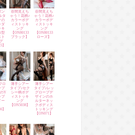
ボン
谷間見えち
谷間見えち
ルタ
ゃう！花柄♪
ゃう！花柄♪
クの
カラーボデ
カラーボデ
ンダ
ィストッキ
ィストッキ
ッキ
ング
ング
体型
【ON80133
【ON80133
スト
ブラック】
ローズ】
グ
35】
フロ
薄手シアー
薄手シアー
ープ
タイプ♪セク
タイプ♪レッ
のY
シー柄ボデ
グロープデ
ップ
ィストッキ
ザインのホ
ドー
ング
ルターネッ
【ON5038】
クボディス
56】
トッキング
【ON071】