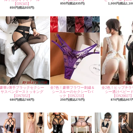
【ON345】
850円(税込935円)
1,000円(税込1,10
850円(税込935円)
豪華♪薄手ブラックセクシー
全7色！豪華フラワー刺繍＆
全2色！ヒップチラ
サスペンダーストッキング
シースルーのセクシーTバ
シー透けベビー
【ON7052】
ック【ON2233】
【ON20027
680円(税込748円)
250円(税込275円)
870円(税込957