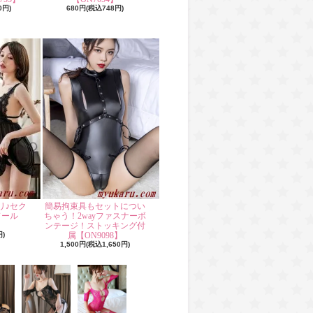
0円)
680円(税込748円)
リ♪セク
簡易拘束具もセットについ
ドール
ちゃう！2wayファスナーボ
】
ンテージ！ストッキング付
円)
属【ON9098】
1,500円(税込1,650円)