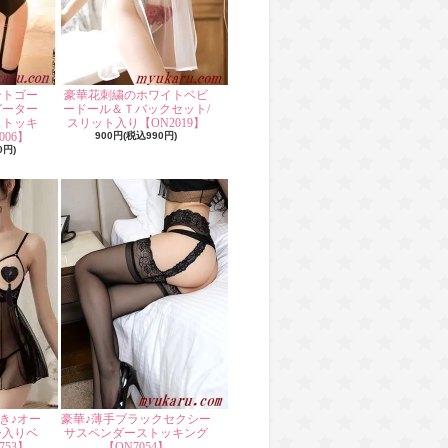
ントゴー
豪華花刺繍のホワイトベビ
ガーター
ードール＆Ｔバックセット/
ストッキ
スリット入り【ON2019】
06】
900円(税込990円)
0円)
き♪オー
豪華♪薄手ブラックセクシー
ー入りベ
サスペンダーストッキング
53】
【ON7054】