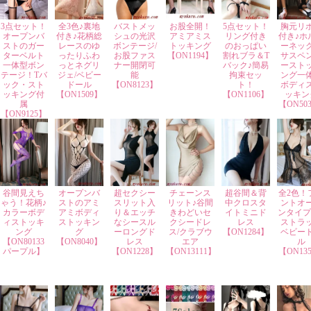
3点セット！
全3色♪裏地
バストメッ
お股全開！
5点セット！
胸元リ
オープンバ
付き♪花柄総
シュの光沢
アミアミス
リング付き
付き♪ホ
ストのガー
レースのゆ
ボンテージ/
トッキング
のおっぱい
ーネッ
ターベルト
ったりふわ
お股ファス
【ON1194】
割れブラ＆T
サスペ
一体型ボン
っとネグリ
ナー開閉可
バック♪簡易
ースト
テージ！Tバ
ジェ/ベビー
能
拘束セッ
ング一
ック・スト
ドール
【ON8123】
ト！
ボディ
ッキング付
【ON1509】
【ON1106】
ッキン
属
【ON50
【ON9125】
谷間見えち
オープンバ
超セクシー
チェーンス
超谷間＆背
全2色！
ゃう！花柄♪
ストのアミ
スリット入
リット♪谷間
中クロスタ
ントオ
カラーボデ
アミボディ
り＆エッチ
きわどいセ
イトミニド
ンタイプ
ィストッキ
ストッキン
なシースル
クシードレ
レス
ストラ
ング
グ
ーロングド
ス/クラブウ
【ON1284】
ベビー
【ON80133
【ON8040】
レス
エア
ル
パープル】
【ON1228】
【ON13111】
【ON13