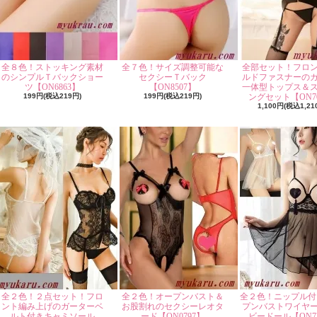
全８色！ストッキング素材
全７色！サイズ調整可能な
全部セット！フロ
のシンプルＴバックショー
セクシーＴバック
ルドファスナーの
ツ【ON6863】
【ON8507】
一体型トップス＆
199円(税込219円)
199円(税込219円)
ングセット【ON70
1,100円(税込1,21
全２色！２点セット！フロ
全２色！オープンバスト＆
全２色！ニップル付
ント編み上げのガーターベ
お股割れのセクシーレオタ
プンバストワイヤ
ルト付きキャミソール
ード【ON0797】
ビードール【ON77