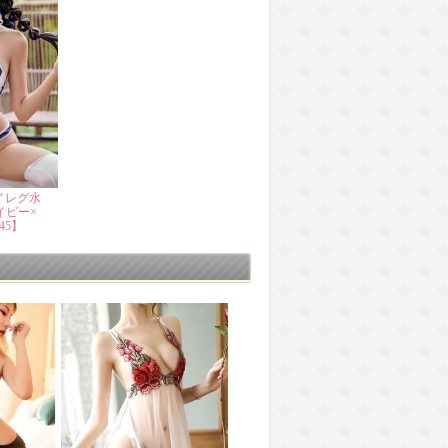
イレグ水
イビー×
45】