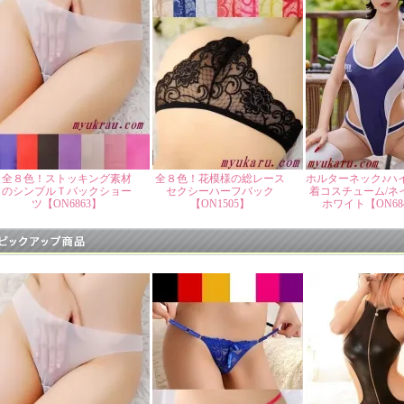
全８色！ストッキング素材
全８色！花模様の総レース
ホルターネック♪ハ
のシンプルＴバックショー
セクシーハーフバック
着コスチューム/ネ
ツ【ON6863】
【ON1505】
ホワイト【ON68