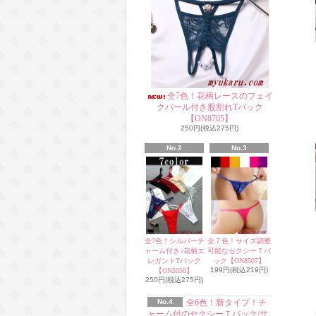
全7色！花柄レースのフェイ
クパール付き股割れTバック
【ON8705】
250円(税込275円)
No.2
No.3
全7色！シルバーチ
全７色！サイズ調整
ャーム付き♪花柄エ
可能なセクシーＴバ
レガントTバック
ック【ON8507】
199円(税込219円)
【ON5050】
250円(税込275円)
No.4
全6色！新タイプ！チ
ャーム付のセクシーＴバック/サ