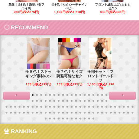
廃盤！全8色！豪華バタフ
全3色！セクシーチャイナ
フロント編み上げ♪太もも
ライ刺
ベビー
セクシ
250円(税込275円)
1,100円(税込1,210円)
880円(税込968円)
RECOMMEND
全８色！ストッ
全７色！サイズ
全部セット！フ
豪華花刺繍
キング素材のシ
調整可能なセク
ロントゴールド
ワイトベビ
ン
シ
フ
ー
199円(税込219円)
199円(税込219円)
1,100円(税込1,210
900円(税込99
円)
<
>
RANKING