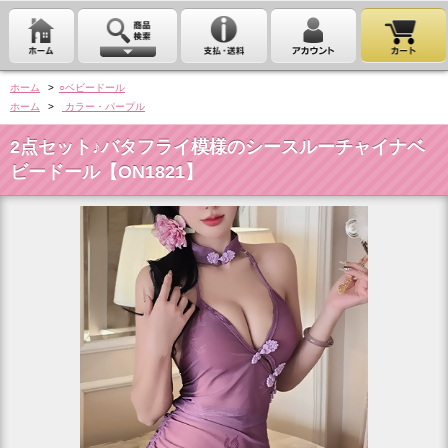
ホーム
>
○ベビードール
ホーム
>
カラー・パープル
2点セット♪バタフライ模様のシースルーチャイナベ
ビードール【ON1821】