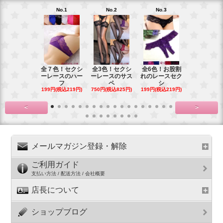
No.1
No.2
No.3
No.4
全７色！セクシ
全3色！セクシ
全6色！お股割
全７色！花
ーレースのハー
ーレースのサス
れのレースセク
ースのお股
フ
ペ
シ
プ
199円(税込219円)
750円(税込825円)
199円(税込219円)
199円(税込21
<
>
メールマガジン登録・解除
ご利用ガイド
支払い方法 / 配送方法 / 会社概要
店長について
ショップブログ