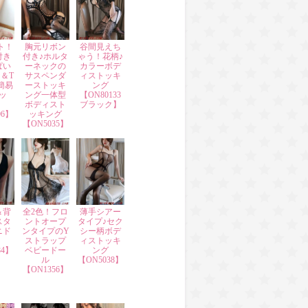
ト！
胸元リボン
谷間見えち
付き
付き♪ホルタ
ゃう！花柄♪
ぱい
ーネックの
カラーボデ
＆T
サスペンダ
ィストッキ
簡易
ーストッキ
ング
ッ
ング一体型
【ON80133
ボディスト
ブラック】
06】
ッキング
【ON5035】
＆背
全2色！フロ
薄手シアー
スタ
ントオープ
タイプ♪セク
ニド
ンタイプのY
シー柄ボデ
ストラップ
ィストッキ
84】
ベビードー
ング
ル
【ON5038】
【ON1356】