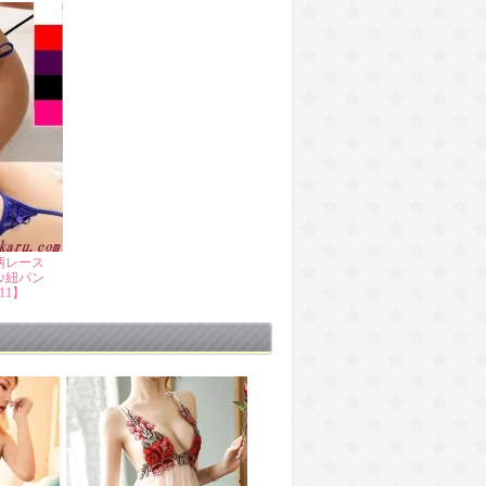
柄レース
♪紐パン
11】