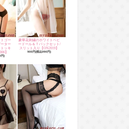
ントゴー
豪華花刺繍のホワイトベビ
ガーター
ードール＆Ｔバックセット/
ストッキ
スリット入り【ON2019】
06】
900円(税込990円)
0円)