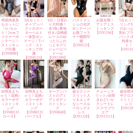
簡易拘束具
3点セット！
6日！日替わ
バストメッ
お股全開！
5点セッ
もセットに
オープンバ
り大特価！
シュの光沢
アミアミス
リング
ついちゃ
ストのガー
全3色♪裏地
ボンテージ/
トッキング
のおっ
う！2wayフ
ターベルト
付き♪花柄総
お股ファス
【ON1194】
割れブラ
ァスナーボ
一体型ボン
レースのゆ
ナー開閉可
バック♪
ンテージ！
テージ！Tバ
ったりふわ
能
拘束セ
ストッキン
ック・スト
っとネグリ
【ON8123】
ト！
グ付属
ッキング付
ジェ/ベビー
【ON11
【ON9098】
属
ドール
【ON9125】
【ON1509】
谷間見えち
谷間見えち
オープンバ
超セクシー
チェーンス
超谷間
ゃう！花柄♪
ゃう！花柄♪
ストのアミ
スリット入
リット♪谷間
中クロ
カラーボデ
カラーボデ
アミボディ
り＆エッチ
きわどいセ
イトミ
ィストッキ
ィストッキ
ストッキン
なシースル
クシードレ
レス
ング
ング
グ
ーロングド
ス/クラブウ
【ON12
【ON80133
【ON80133
【ON8040】
レス
エア
ローズ】
パープル】
【ON1228】
【ON13111】