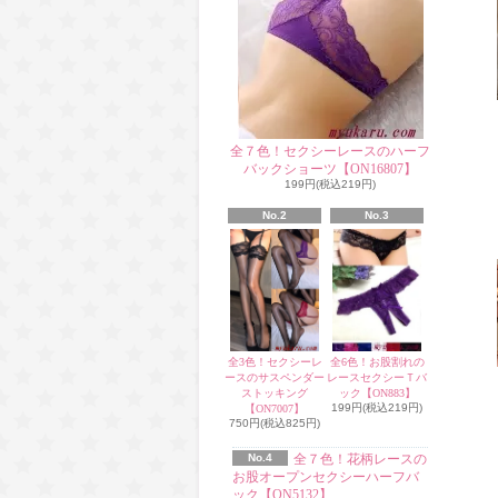
全７色！セクシーレースのハーフ
バックショーツ【ON16807】
199円(税込219円)
No.2
No.3
全3色！セクシーレ
全6色！お股割れの
ースのサスペンダー
レースセクシーＴバ
ストッキング
ック【ON883】
199円(税込219円)
【ON7007】
750円(税込825円)
No.4
全７色！花柄レースの
お股オープンセクシーハーフバ
ック【ON5132】