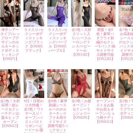
薄手シアー
ラメ入り♪セ
ラメ入り♪セ
全2色！大胆
廃盤！全8
全7色！
タイプ♪レッ
クシーボデ
クシーボデ
スリット入
色！豪華バ
お花刺
グロープデ
ィストッキ
ィストッキ
り♪シースル
タフライ刺
シース
ザインのホ
ング/ブラッ
ング/パープ
ーロングド
繍のセクシ
のセクシ
ルターネッ
ク【ON005
ル【ON005
レス/ベビー
ーTバック/両
バック/
クボディス
ブラック】
パープル】
ドール
サイドサイ
イドサ
トッキング
【ON1182】
ズ調整可能
調整可
【ON071】
【ON2261】
【ON22
全2色！大胆
6日！日替わ
全6色！豪華
全2色！お股
オープンバ
全2色！
谷間！総レ
り大特価！
刺繍シース
オープン！
スト＆お股
セクシ
ースセクシ
全3色！ワイ
ルーのホル
セクシーラ
やお尻もオ
ラブウエ
ーテディ/お
ヤー入り！
ターネック
ンジェリー
ープン♪ヒョ
ボディ
股＆ヒップ
オープンバ
ブラ＆両サ
【ON8291】
ウ柄テディ
【ON82
オープン
ストバスト
イドサイズ
【ON8313】
【ON8413】
リボンベビ
調整可能Tバ
ードール/股
ックセット