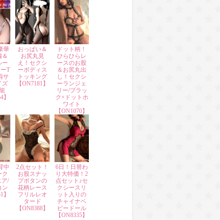
豪華
おっぱい＆
ドット柄！
繍＆
お尻丸見
ひらひらレ
ルー
え！セクシ
ースのお股
ーT
ーボディス
＆お尻丸出
両サ
トッキング
し！セクシ
イズ
【ON7181】
ーランジェ
能
リー/ブラッ
64】
ク×ドットホ
ワイト
【ON1070】
背中
2点セット！
6日！日替わ
ーク
お股スナッ
り大特価！2
ア/
プボタンの
点セット♪セ
コン
花柄レース
クシースリ
61】
フリルレオ
ット入りの
タード
チャイナベ
【ON8388】
ビードール
【ON8335】