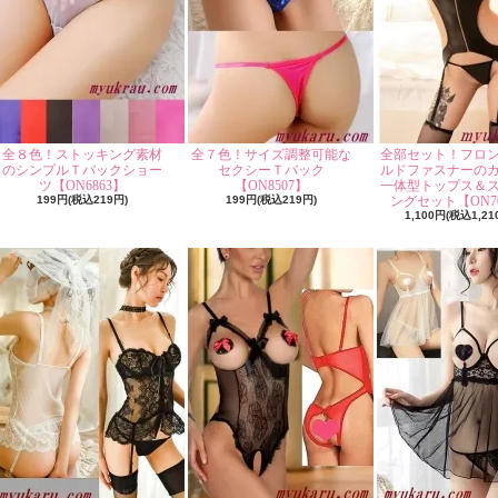
全８色！ストッキング素材
全７色！サイズ調整可能な
全部セット！フロ
のシンプルＴバックショー
セクシーＴバック
ルドファスナーの
ツ【ON6863】
【ON8507】
一体型トップス＆
199円(税込219円)
199円(税込219円)
ングセット【ON70
1,100円(税込1,21