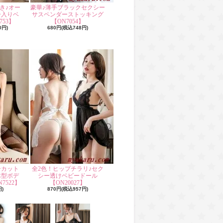
き♪オー
豪華♪薄手ブラックセクシー
ー入りベ
サスペンダーストッキング
53】
【ON7054】
0円)
680円(税込748円)
ーカット
全2色！ヒップチラリ♪セク
体型ボデ
シー透けベビードール
7522】
【ON20027】
円)
870円(税込957円)