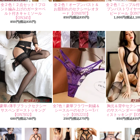
全２色！２点セット！フロ
全２色！オープンバスト＆
全２色！ニップル付
ント編み上げのガーターベ
お股割れのセクシーレオタ
プンバストワイヤ
ルト付きキャミソール
ード【ON0797】
ビードール【ON77
【ON345】
850円(税込935円)
1,000円(税込1,10
850円(税込935円)
豪華♪薄手ブラックセクシー
全7色！豪華フラワー刺繍＆
胸元＆背中セクシ
サスペンダーストッキング
シースルーのセクシーTバ
のサスペンダー一
【ON7052】
ック【ON2233】
ィストッキング【ON
680円(税込748円)
250円(税込275円)
850円(税込935