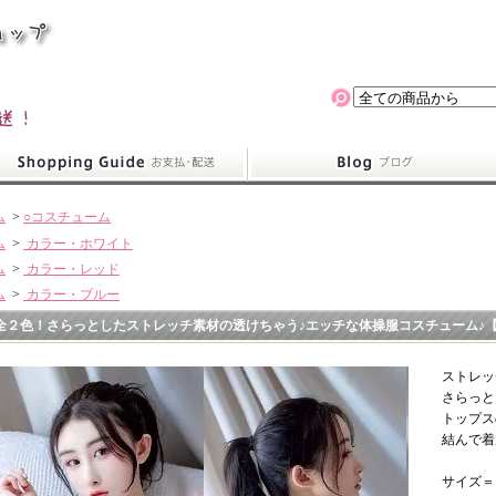
ム
>
○コスチューム
ム
>
カラー・ホワイト
ム
>
カラー・レッド
ム
>
カラー・ブルー
全２色！さらっとしたストレッチ素材の透けちゃう♪エッチな体操服コスチューム♪【O
ストレッ
さらっと
トップス
結んで着
サイズ＝