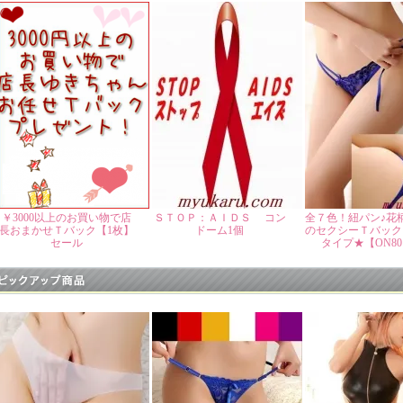
￥3000以上のお買い物で店
ＳＴＯＰ：ＡＩＤＳ コン
全７色！紐パン♪花
長おまかせＴバック【1枚】
ドーム1個
のセクシーＴバック
セール
タイプ★【ON80