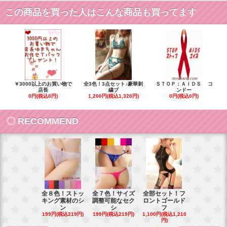
この商品を買った人はこんな商品も買ってます
￥3000以上のお買い物で
全3色！3点セット♪豪華刺
ＳＴＯＰ：ＡＩＤＳ コ
店長
繍ブ
ンドー
0円(税込0円)
1,200円(税込1,320円)
0円(税込0円)
RECOMMEND
全８色！ストッ
全７色！サイズ
全部セット！フ
豪華花刺繍
キング素材のシ
調整可能なセク
ロントゴールド
ワイトベビ
ン
シ
フ
ー
199円(税込219円)
199円(税込219円)
1,100円(税込1,210
900円(税込99
円)