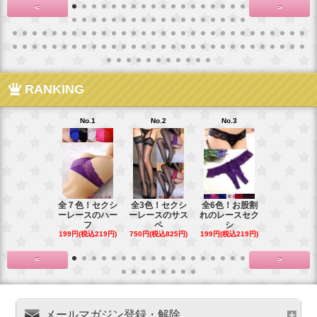
<
>
RANKING
No.1
No.2
No.3
No.4
全７色！セクシ
全3色！セクシ
全6色！お股割
全７色！花
ーレースのハー
ーレースのサス
れのレースセク
ースのお股
フ
ペ
シ
プ
199円(税込219円)
750円(税込825円)
199円(税込219円)
199円(税込21
<
>
メールマガジン登録・解除