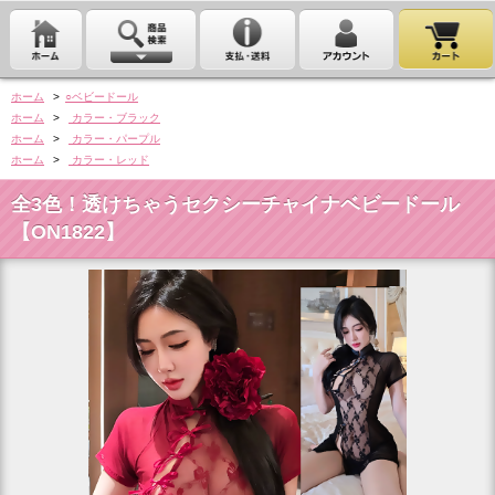
ホーム
>
○ベビードール
ホーム
>
カラー・ブラック
ホーム
>
カラー・パープル
ホーム
>
カラー・レッド
全3色！透けちゃうセクシーチャイナベビードール
【ON1822】