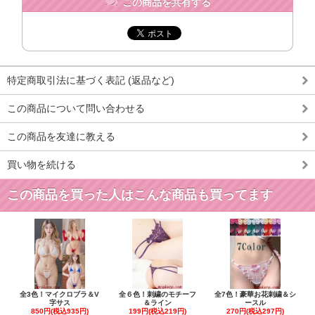
この商品を共有する
特定商取引法に基づく表記 (返品など)
この商品について問い合わせる
この商品を友達に教える
買い物を続ける
この商品を買った人はこんな商品も買ってます
全3色！マイクロブラ＆V
全６色！刺繍のモチーフ
全7色！豪華お花刺繍＆シ
字サス
＆ライン
ースル
850円(税込935円)
199円(税込219円)
270円(税込297円)