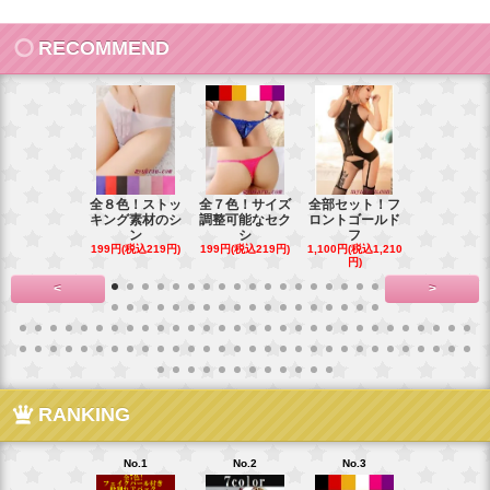
RECOMMEND
全８色！ストッ
全７色！サイズ
全部セット！フ
豪華花刺繍
キング素材のシ
調整可能なセク
ロントゴールド
ワイトベビ
ン
シ
フ
ー
199円(税込219円)
199円(税込219円)
1,100円(税込1,210
900円(税込99
円)
<
>
RANKING
No.1
No.2
No.3
No.4