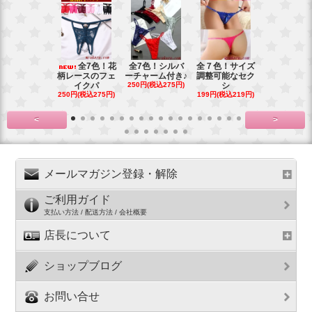
全7色！花
全7色！シルバ
全７色！サイズ
全6色！新
柄レースのフェ
ーチャーム付き♪
調整可能なセク
プ！チャー
イクパ
250円(税込275円)
シ
の
250円(税込275円)
199円(税込219円)
199円(税込21
<
>
メールマガジン登録・解除
ご利用ガイド
支払い方法 / 配送方法 / 会社概要
店長について
ショップブログ
お問い合せ