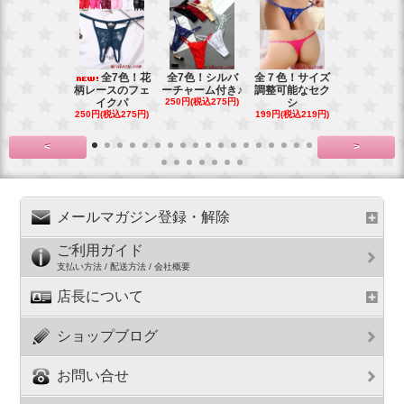
全7色！花
全7色！シルバ
全７色！サイズ
全6色！新
柄レースのフェ
ーチャーム付き♪
調整可能なセク
プ！チャー
イクパ
250円(税込275円)
シ
の
250円(税込275円)
199円(税込219円)
199円(税込21
<
>
メールマガジン登録・解除
ご利用ガイド
支払い方法 / 配送方法 / 会社概要
店長について
ショップブログ
お問い合せ