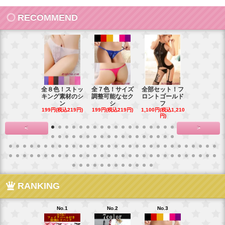
RECOMMEND
全８色！ストッ
全７色！サイズ
全部セット！フ
豪華花刺繍
キング素材のシ
調整可能なセク
ロントゴールド
ワイトベビ
ン
シ
フ
ー
199円(税込219円)
199円(税込219円)
1,100円(税込1,210
900円(税込99
円)
<
>
RANKING
No.1
No.2
No.3
No.4