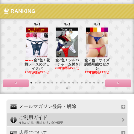
RANKING
No.1
No.2
No.3
No.4
全7色！花
全7色！シルバ
全７色！サイズ
全6色！新
柄レースのフェ
ーチャーム付き♪
調整可能なセク
プ！チャー
イクパ
250円(税込275円)
シ
の
250円(税込275円)
199円(税込219円)
199円(税込21
<
>
メールマガジン登録・解除
ご利用ガイド
支払い方法 / 配送方法 / 会社概要
店長について