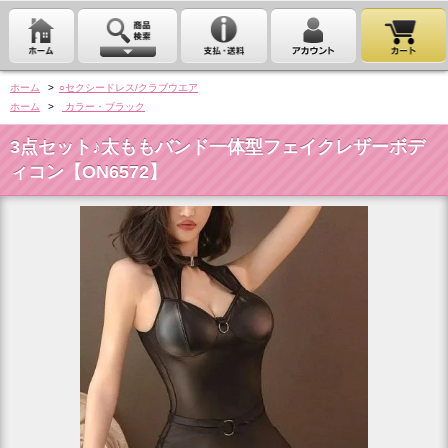
ホーム
>
○セクシードレス/クラブウエア
ホーム
>
カラー・ブラック
3点セット♪太ももバンド一体型フェイクレザーボデ
ィコン【ON6572】