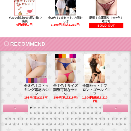
￥3000以上のお買い物で
全2色！3点セット♪内側お
廃盤！在庫限り！全7色！
店長
っぱ
透けち
0円(税込0円)
1,100円(税込1,210円)
SOLD OUT
RECOMMEND
全８色！ストッ
全７色！サイズ
全部セット！フ
豪華花刺繍
キング素材のシ
調整可能なセク
ロントゴールド
ワイトベビ
ン
シ
フ
ー
199円(税込219円)
199円(税込219円)
1,100円(税込1,210
900円(税込99
円)
<
>