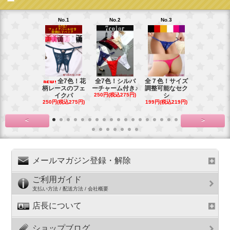
No.1
No.2
No.3
No.4
全7色！花
全7色！シルバ
全７色！サイズ
全6色！新
柄レースのフェ
ーチャーム付き♪
調整可能なセク
プ！チャー
イクパ
250円(税込275円)
シ
の
250円(税込275円)
199円(税込219円)
199円(税込21
<
>
メールマガジン登録・解除
ご利用ガイド
支払い方法 / 配送方法 / 会社概要
店長について
ショップブログ