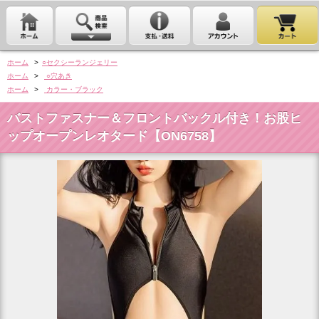
ホーム
>
○セクシーランジェリー
ホーム
>
○穴あき
ホーム
>
カラー・ブラック
バストファスナー＆フロントバックル付き！お股ヒ
ップオープンレオタード【ON6758】