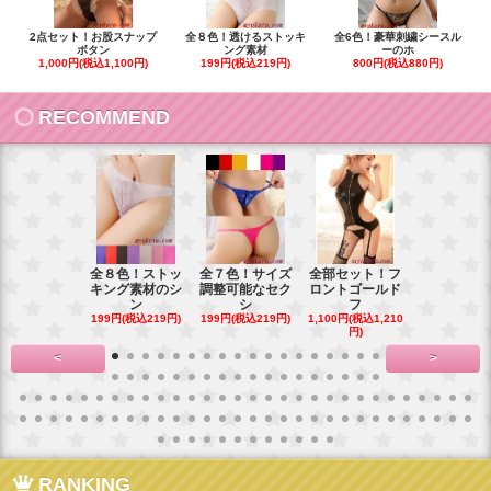
2点セット！お股スナップ
全８色！透けるストッキ
全6色！豪華刺繍シースル
ボタン
ング素材
ーのホ
1,000円(税込1,100円)
199円(税込219円)
800円(税込880円)
RECOMMEND
全８色！ストッ
全７色！サイズ
全部セット！フ
豪華花刺繍
キング素材のシ
調整可能なセク
ロントゴールド
ワイトベビ
ン
シ
フ
ー
199円(税込219円)
199円(税込219円)
1,100円(税込1,210
900円(税込99
円)
<
>
RANKING