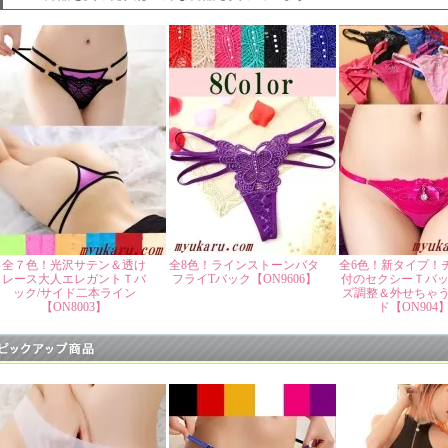
全７色！光沢サテン＆透け
全8色！ラインストーンバタ
全6色！新タイプ！
レース大人エレガントＴバ
フライTバック【ON9606】
付のセクシーＴバッ
ック/サイド二本ライン
ズ調整＆外せちゃ
【ON8003】
ド【ON904