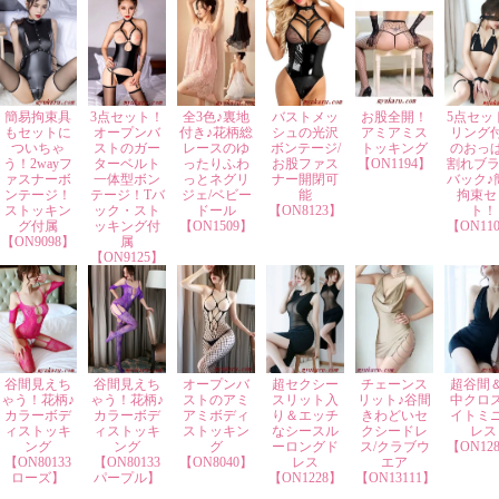
簡易拘束具
3点セット！
全3色♪裏地
バストメッ
お股全開！
5点セッ
もセットに
オープンバ
付き♪花柄総
シュの光沢
アミアミス
リング
ついちゃ
ストのガー
レースのゆ
ボンテージ/
トッキング
のおっ
う！2wayフ
ターベルト
ったりふわ
お股ファス
【ON1194】
割れブラ
ァスナーボ
一体型ボン
っとネグリ
ナー開閉可
バック♪
ンテージ！
テージ！Tバ
ジェ/ベビー
能
拘束セ
ストッキン
ック・スト
ドール
【ON8123】
ト！
グ付属
ッキング付
【ON1509】
【ON11
【ON9098】
属
【ON9125】
谷間見えち
谷間見えち
オープンバ
超セクシー
チェーンス
超谷間
ゃう！花柄♪
ゃう！花柄♪
ストのアミ
スリット入
リット♪谷間
中クロ
カラーボデ
カラーボデ
アミボディ
り＆エッチ
きわどいセ
イトミ
ィストッキ
ィストッキ
ストッキン
なシースル
クシードレ
レス
ング
ング
グ
ーロングド
ス/クラブウ
【ON12
【ON80133
【ON80133
【ON8040】
レス
エア
ローズ】
パープル】
【ON1228】
【ON13111】