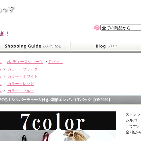
ム
>
○レディースショーツ
>
Ｔバック
ム
>
カラー・ブラック
ム
>
カラー・ホワイト
ム
>
カラー・レッド
ム
>
カラー・ブルー
全7色！シルバーチャーム付き♪花柄エレガントTバック【ON5050】
ストレッ
シルバー
ーです♪
全7色か