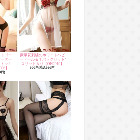
ントゴー
豪華花刺繍のホワイトベビ
ガーター
ードール＆Ｔバックセット/
ストッキ
スリット入り【ON2019】
06】
900円(税込990円)
0円)