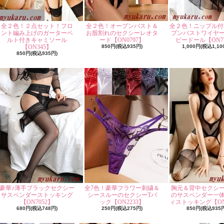
全２色！２点セット！フロ
全２色！オープンバスト＆
全２色！ニップル付
ント編み上げのガーターベ
お股割れのセクシーレオタ
プンバストワイヤ
ルト付きキャミソール
ード【ON0797】
ビードール【ON77
【ON345】
850円(税込935円)
1,000円(税込1,10
850円(税込935円)
豪華♪薄手ブラックセクシー
全7色！豪華フラワー刺繍＆
胸元＆背中セクシ
サスペンダーストッキング
シースルーのセクシーTバ
のサスペンダー一
【ON7052】
ック【ON2233】
ィストッキング【ON
680円(税込748円)
250円(税込275円)
850円(税込935