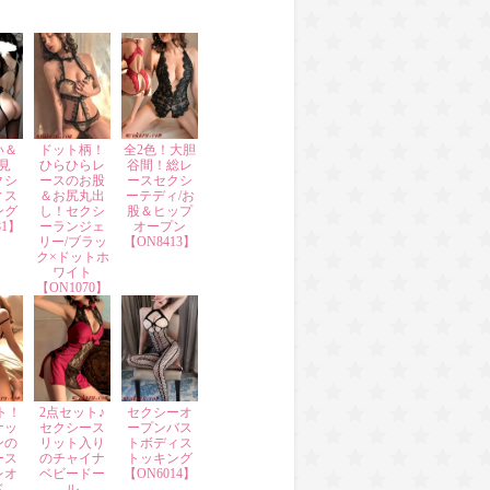
い＆
ドット柄！
全2色！大胆
見
ひらひらレ
谷間！総レ
クシ
ースのお股
ースセクシ
ィス
＆お尻丸出
ーテディ/お
ング
し！セクシ
股＆ヒップ
81】
ーランジェ
オープン
リー/ブラッ
【ON8413】
ク×ドットホ
ワイト
【ON1070】
ト！
2点セット♪
セクシーオ
ナッ
セクシース
ープンバス
ンの
リット入り
トボディス
ース
のチャイナ
トッキング
レオ
ベビードー
【ON6014】
ド
ル