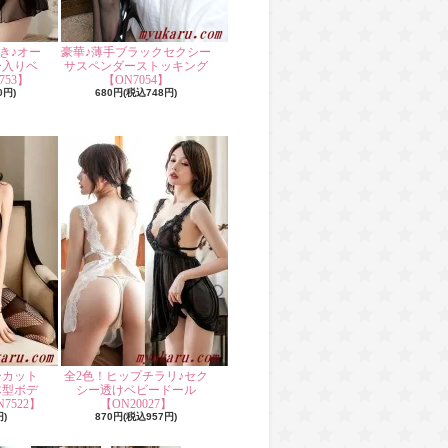
き♪オー
豪華♪薄手ブラックセクシー
ー入りベ
サスペンダーストッキング
53】
【ON7054】
0円)
680円(税込748円)
ーカット
全2色！ヒップチラリ♪セク
体型ボデ
シー透けベビードール
7522】
【ON20027】
円)
870円(税込957円)