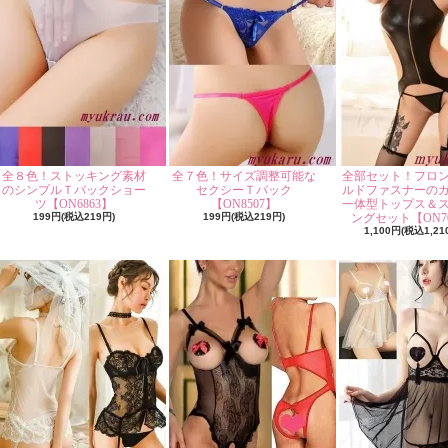
全８色！ストッキング素材
全７色！サイズ調整可能な
全部セット！フロ
のシンプルＴバックショー
セクシーＴバック
ルドファスナーの
ツ【ON6863】
【ON8507】
一体型トップス＆
199円(税込219円)
199円(税込219円)
ングセット【ON70
1,100円(税込1,21