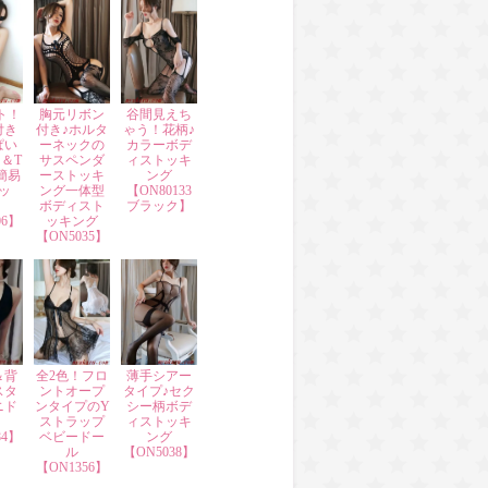
ト！
胸元リボン
谷間見えち
付き
付き♪ホルタ
ゃう！花柄♪
ぱい
ーネックの
カラーボデ
＆T
サスペンダ
ィストッキ
簡易
ーストッキ
ング
ッ
ング一体型
【ON80133
ボディスト
ブラック】
06】
ッキング
【ON5035】
＆背
全2色！フロ
薄手シアー
スタ
ントオープ
タイプ♪セク
ニド
ンタイプのY
シー柄ボデ
ストラップ
ィストッキ
84】
ベビードー
ング
ル
【ON5038】
【ON1356】