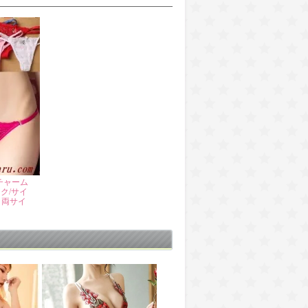
チャーム
ク/サイ
う両サイ
】