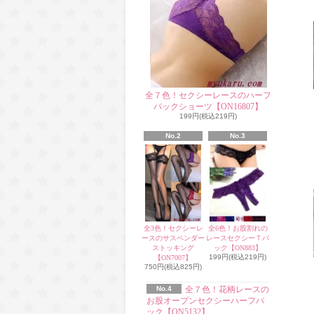
全７色！セクシーレースのハーフ
バックショーツ【ON16807】
199円(税込219円)
No.2
No.3
全3色！セクシーレ
全6色！お股割れの
ースのサスペンダー
レースセクシーＴバ
ストッキング
ック【ON883】
199円(税込219円)
【ON7007】
750円(税込825円)
No.4
全７色！花柄レースの
お股オープンセクシーハーフバ
ック【ON5132】