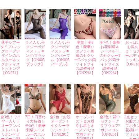
薄手シアー
ラメ入り♪セ
ラメ入り♪セ
廃盤！全8
全7色！豪華
おっぱ
タイプ♪レッ
クシーボデ
クシーボデ
色！豪華バ
お花刺繍＆
お尻丸
グロープデ
ィストッキ
ィストッキ
タフライ刺
シースルー
え！セ
ザインのホ
ング/ブラッ
ング/パープ
繍のセクシ
のセクシーT
ーボデ
ルターネッ
ク【ON005
ル【ON005
ーTバック/両
バック/両サ
トッキ
クボディス
ブラック】
パープル】
サイドサイ
イドサイズ
【ON71
トッキング
ズ調整可能
調整可能
【ON071】
【ON2261】
【ON2264】
全3色！ワイ
7日！日替わ
全2色！お股
オープンバ
全2色！背中
2点セッ
ヤー入り！
り大特価！
オープン！
スト＆お股
セクシーク
お股ス
オープンバ
全6色！豪華
セクシーラ
やお尻もオ
ラブウエア/
プボタ
ストバスト
刺繍シース
ンジェリー
ープン♪ヒョ
ボディコン
花柄レ
リボンベビ
ルーのホル
【ON8291】
ウ柄テディ
【ON8261】
フリル
ードール/股
ターネック
【ON8313】
ター