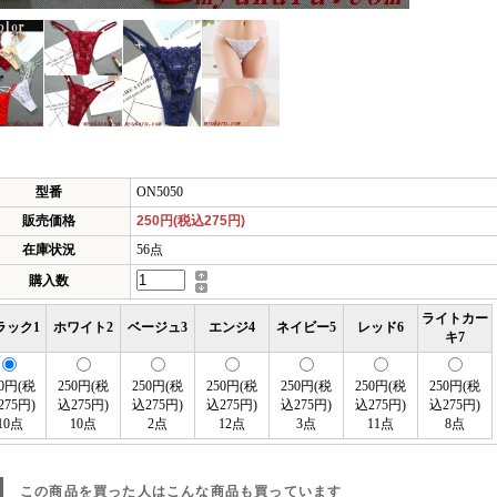
型番
ON5050
販売価格
250円(税込275円)
在庫状況
56点
購入数
ライトカー
ラック1
ホワイト2
ベージュ3
エンジ4
ネイビー5
レッド6
キ7
50円(税
250円(税
250円(税
250円(税
250円(税
250円(税
250円(税
275円)
込275円)
込275円)
込275円)
込275円)
込275円)
込275円)
10点
10点
2点
12点
3点
11点
8点
この商品を買った人はこんな商品も買っています