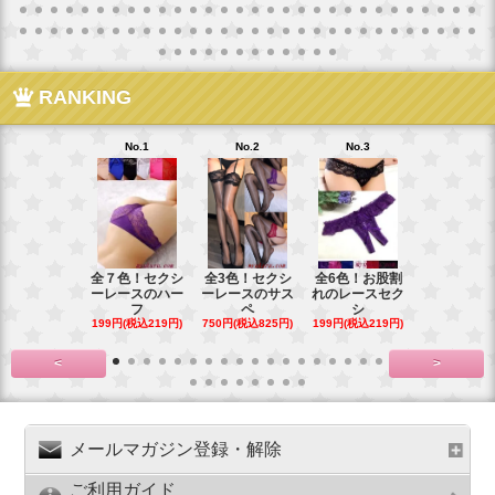
RANKING
No.1
No.2
No.3
No.4
全７色！セクシ
全3色！セクシ
全6色！お股割
全７色！花
ーレースのハー
ーレースのサス
れのレースセク
ースのお股
フ
ペ
シ
プ
199円(税込219円)
750円(税込825円)
199円(税込219円)
199円(税込21
<
>
メールマガジン登録・解除
ご利用ガイド