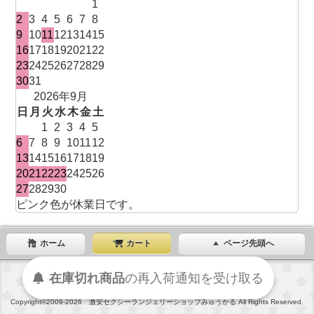
1
2
3
4
5
6
7
8
9
10
11
12
13
14
15
16
17
18
19
20
21
22
23
24
25
26
27
28
29
30
31
2026年9月
日
月
火
水
木
金
土
1
2
3
4
5
6
7
8
9
10
11
12
13
14
15
16
17
18
19
20
21
22
23
24
25
26
27
28
29
30
ピンク色が休業日です。
ホーム
カート
ページ先頭へ
在庫切れ商品
の
再入荷
通知を
受け取る
表示切替 : スマートフォン |
PC版
Copyright©2009-2026 激安セクシーランジェリーショップみゅうかる All Rights Reserved.