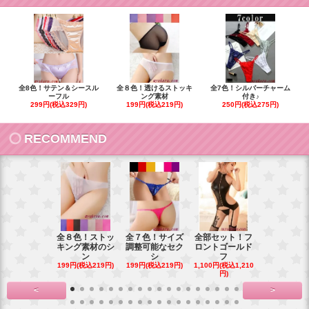
全8色！サテン＆シースル
全８色！透けるストッキ
全7色！シルバーチャーム
ーフル
ング素材
付き♪
299円(税込329円)
199円(税込219円)
250円(税込275円)
RECOMMEND
全８色！ストッ
全７色！サイズ
全部セット！フ
豪華花刺繍
キング素材のシ
調整可能なセク
ロントゴールド
ワイトベビ
ン
シ
フ
ー
199円(税込219円)
199円(税込219円)
1,100円(税込1,210
900円(税込99
円)
<
>