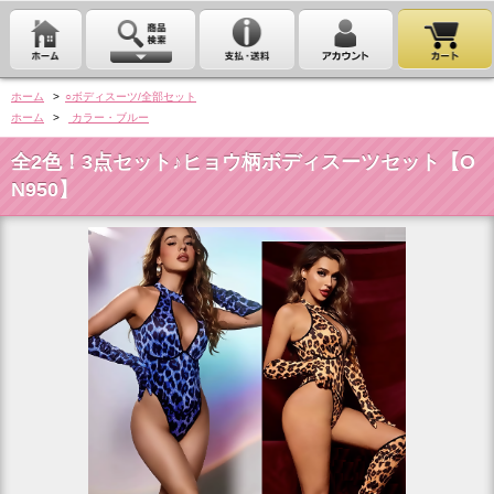
ホーム
>
○ボディスーツ/全部セット
ホーム
>
カラー・ブルー
全2色！3点セット♪ヒョウ柄ボディスーツセット【O
N950】