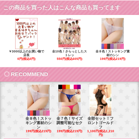
この商品を買った人はこんな商品も買ってます
￥3000以上のお買い物で
全10色！さらっとしたス
全８色！ストッキング素
店長
トレッ
材のシン
0円(税込0円)
550円(税込605円)
199円(税込219円)
RECOMMEND
全８色！ストッ
全７色！サイズ
全部セット！フ
豪華花刺繍
キング素材のシ
調整可能なセク
ロントゴールド
ワイトベビ
ン
シ
フ
ー
199円(税込219円)
199円(税込219円)
1,100円(税込1,210
900円(税込99
円)