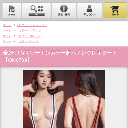
ホーム
>
○セクシーランジェリー
ホーム
>
カラー・ブラック
ホーム
>
カラー・ホワイト
ホーム
>
カラー・レッド
全2色！V字ツートンカラー超ハイレグレオタード
【ON6709】