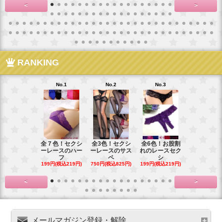
<
>
RANKING
No.1
No.2
No.3
No.4
全７色！セクシ
全3色！セクシ
全6色！お股割
全７色！花
ーレースのハー
ーレースのサス
れのレースセク
ースのお股
フ
ペ
シ
プ
199円(税込219円)
750円(税込825円)
199円(税込219円)
199円(税込21
<
>
メールマガジン登録・解除