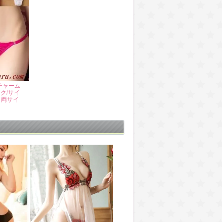
チャーム
ク/サイ
う両サイ
】