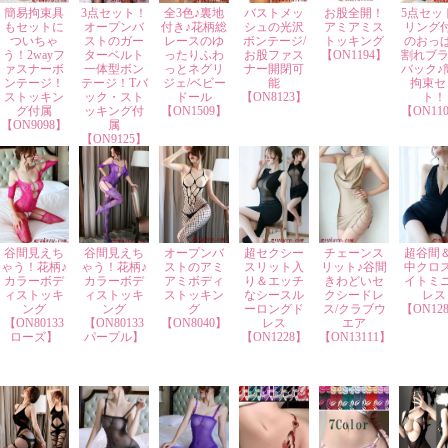
簡易拘束具
3点セット！
全3色♪裏地
バストメッ
お股全開！
5点セッ
もセットに
オープンバ
付き♪花柄総
シュの光沢
アミアミス
リング
ついちゃ
ストのガー
レースのゆ
ボンテージ/
トッキング
のおっ
う！2wayフ
ターベルト
ったりふわ
お股ファス
【ON1194】
割れブラ
ァスナーボ
一体型ボン
っとネグリ
ナー開閉可
バック♪
ンテージ！
テージ！Tバ
ジェ/ベビー
能
拘束セ
ストッキン
ック・スト
ドール
【ON8123】
ト！
グ付属
ッキング付
【ON1509】
【ON11
【ON9098】
属
【ON9125】
谷間見えち
谷間見えち
オープンバ
超セクシー
チェーンス
超谷間
ゃう！花柄♪
ゃう！花柄♪
ストのアミ
スリット入
リット♪谷間
中クロ
カラーボデ
カラーボデ
アミボディ
り＆エッチ
きわどいセ
イトミ
ィストッキ
ィストッキ
ストッキン
なシースル
クシードレ
レス
ング
ング
グ
ーロングド
ス/クラブウ
【ON12
【ON80133
【ON80133
【ON8040】
レス
エア
ローズ】
パープル】
【ON1228】
【ON13111】