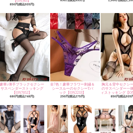
【ON345】
850円(税込935円)
1,000円(税込1,10
850円(税込935円)
豪華♪薄手ブラックセクシー
全7色！豪華フラワー刺繍＆
胸元＆背中セクシ
サスペンダーストッキング
シースルーのセクシーTバ
のサスペンダー一
【ON7052】
ック【ON2233】
ィストッキング【ON
680円(税込748円)
250円(税込275円)
850円(税込935