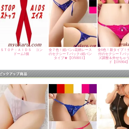
ＳＴＯＰ：ＡＩＤＳ コン
全７色！紐パン♪花柄レース
全6色！新タイプ！
ドーム1個
のセクシーＴバック♪紐パン
付のセクシーＴバッ
タイプ★【ON8011】
ズ調整＆外せちゃ
ド【ON904