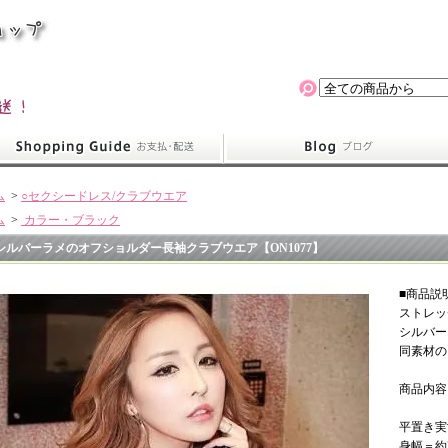
ム
>
○セクシードレス/クラブウエア
ム
>
カラー・ブラック
シルバーラメのオフショルダー長袖クラブウエア【ON1077】
■商品説
ストレッ
シルバー
同素材の
商品内容
平置き実
身幅＝約