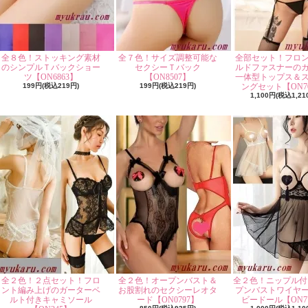
全８色！ストッキング素材
全７色！サイズ調整可能な
全部セット！フロ
のシンプルＴバックショー
セクシーＴバック
ルドファスナーの
ツ【ON6863】
【ON8507】
一体型トップス＆
199円(税込219円)
199円(税込219円)
ングセット【ON70
1,100円(税込1,21
全２色！２点セット！フロ
全２色！オープンバスト＆
全２色！ニップル付
ント編み上げのガーターベ
お股割れのセクシーレオタ
プンバストワイヤ
ルト付きキャミソール
ード【ON0797】
ビードール【ON77