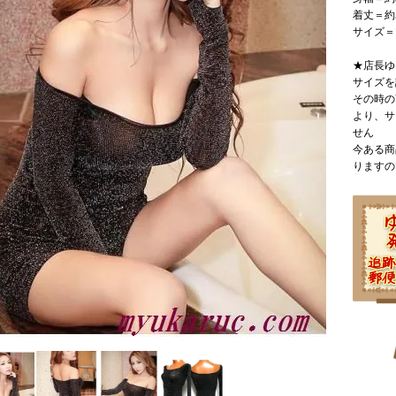
着丈＝約
サイズ＝
★店長ゆ
サイズを
その時の
より、サ
せん
今ある商
りますの