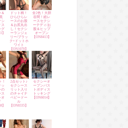
い＆
ドット柄！
全2色！大胆
見
ひらひらレ
谷間！総レ
クシ
ースのお股
ースセクシ
ィス
＆お尻丸出
ーテディ/お
ング
し！セクシ
股＆ヒップ
81】
ーランジェ
オープン
リー/ブラッ
【ON8413】
ク×ドットホ
ワイト
【ON1070】
ト！
2点セット♪
セクシーオ
ナッ
セクシース
ープンバス
ンの
リット入り
トボディス
ース
のチャイナ
トッキング
レオ
ベビードー
【ON6014】
ド
ル
88】
【ON8335】