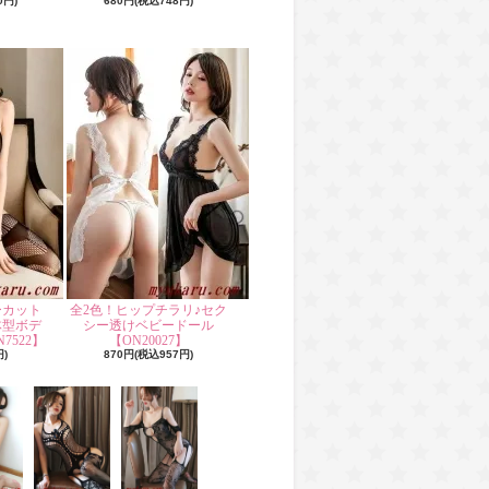
0円)
680円(税込748円)
ーカット
全2色！ヒップチラリ♪セク
体型ボデ
シー透けベビードール
7522】
【ON20027】
円)
870円(税込957円)