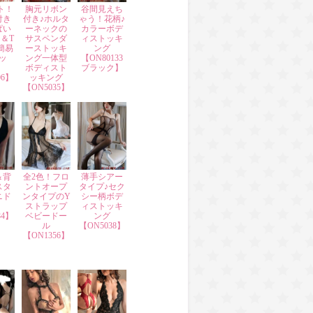
ト！
胸元リボン
谷間見えち
付き
付き♪ホルタ
ゃう！花柄♪
ぱい
ーネックの
カラーボデ
＆T
サスペンダ
ィストッキ
簡易
ーストッキ
ング
ッ
ング一体型
【ON80133
ボディスト
ブラック】
06】
ッキング
【ON5035】
＆背
全2色！フロ
薄手シアー
スタ
ントオープ
タイプ♪セク
ニド
ンタイプのY
シー柄ボデ
ストラップ
ィストッキ
84】
ベビードー
ング
ル
【ON5038】
【ON1356】