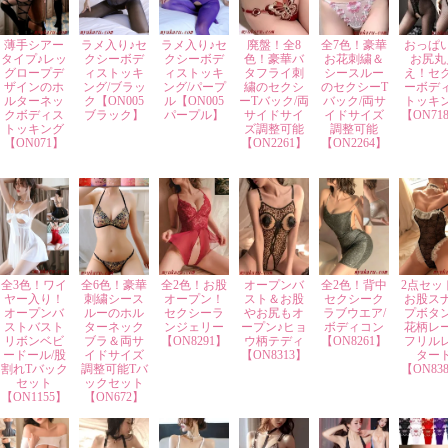
薄手シアー
ラメ入り♪セ
ラメ入り♪セ
廃盤！全8
全7色！豪華
おっぱ
タイプ♪レッ
クシーボデ
クシーボデ
色！豪華バ
お花刺繍＆
お尻丸
グロープデ
ィストッキ
ィストッキ
タフライ刺
シースルー
え！セ
ザインのホ
ング/ブラッ
ング/パープ
繍のセクシ
のセクシーT
ーボデ
ルターネッ
ク【ON005
ル【ON005
ーTバック/両
バック/両サ
トッキ
クボディス
ブラック】
パープル】
サイドサイ
イドサイズ
【ON71
トッキング
ズ調整可能
調整可能
【ON071】
【ON2261】
【ON2264】
全3色！ワイ
全6色！豪華
全2色！お股
オープンバ
全2色！背中
2点セッ
ヤー入り！
刺繍シース
オープン！
スト＆お股
セクシーク
お股ス
オープンバ
ルーのホル
セクシーラ
やお尻もオ
ラブウエア/
プボタ
ストバスト
ターネック
ンジェリー
ープン♪ヒョ
ボディコン
花柄レ
リボンベビ
ブラ＆両サ
【ON8291】
ウ柄テディ
【ON8261】
フリル
ードール/股
イドサイズ
【ON8313】
ター
割れTバック
調整可能Tバ
【ON83
セット
ックセット
【ON1155】
【ON672】