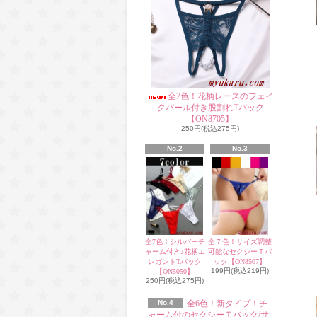
全7色！花柄レースのフェイ
クパール付き股割れTバック
【ON8705】
250円(税込275円)
No.2
No.3
全7色！シルバーチ
全７色！サイズ調整
ャーム付き♪花柄エ
可能なセクシーＴバ
レガントTバック
ック【ON8507】
199円(税込219円)
【ON5050】
250円(税込275円)
No.4
全6色！新タイプ！チ
ャーム付のセクシーＴバック/サ