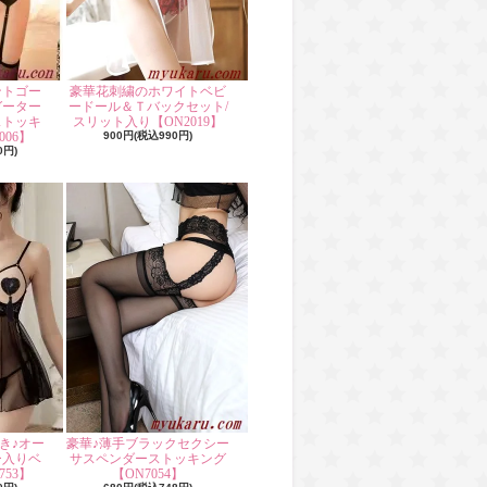
ントゴー
豪華花刺繍のホワイトベビ
ガーター
ードール＆Ｔバックセット/
ストッキ
スリット入り【ON2019】
06】
900円(税込990円)
0円)
き♪オー
豪華♪薄手ブラックセクシー
ー入りベ
サスペンダーストッキング
53】
【ON7054】