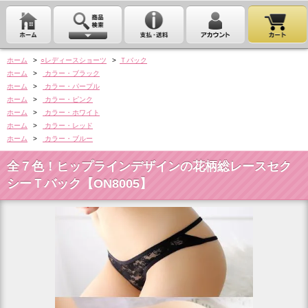
ホーム
>
○レディースショーツ
>
Ｔバック
ホーム
>
カラー・ブラック
ホーム
>
カラー・パープル
ホーム
>
カラー・ピンク
ホーム
>
カラー・ホワイト
ホーム
>
カラー・レッド
ホーム
>
カラー・ブルー
全７色！ヒップラインデザインの花柄総レースセク
シーＴバック【ON8005】