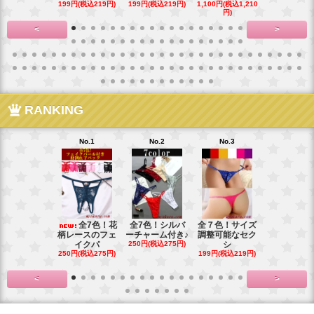
199円(税込219円)
199円(税込219円)
1,100円(税込1,210
900円(税込99
円)
<
>
RANKING
No.1
No.2
No.3
No.4
全7色！花
全7色！シルバ
全７色！サイズ
全6色！新
柄レースのフェ
ーチャーム付き♪
調整可能なセク
プ！チャー
イクパ
250円(税込275円)
シ
の
250円(税込275円)
199円(税込219円)
199円(税込21
<
>