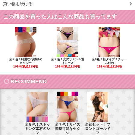
買い物を続ける
この商品を買った人はこんな商品も買ってます
全７色！綺麗な花模様の
全７色！光沢サテン＆透
全6色！新タイプ！チャー
セクシー
けレース
ム付の
199円(税込219円)
199円(税込219円)
199円(税込219円)
RECOMMEND
全８色！ストッ
全７色！サイズ
全部セット！フ
豪華花刺繍
キング素材のシ
調整可能なセク
ロントゴールド
ワイトベビ
ン
シ
フ
ー