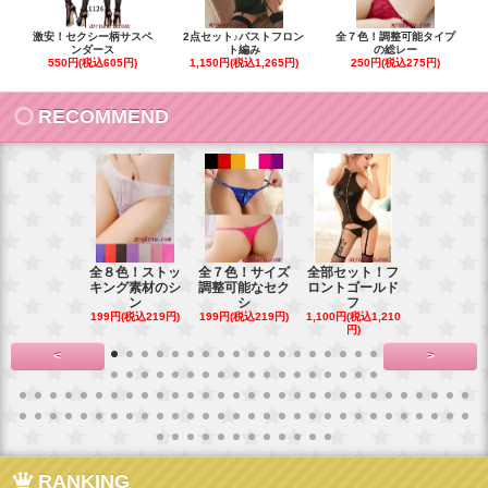
激安！セクシー柄サスペ
2点セット♪バストフロン
全７色！調整可能タイプ
ンダース
ト編み
の総レー
550円(税込605円)
1,150円(税込1,265円)
250円(税込275円)
RECOMMEND
全８色！ストッ
全７色！サイズ
全部セット！フ
豪華花刺繍
キング素材のシ
調整可能なセク
ロントゴールド
ワイトベビ
ン
シ
フ
ー
199円(税込219円)
199円(税込219円)
1,100円(税込1,210
900円(税込99
円)
<
>
RANKING