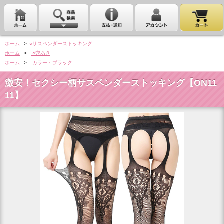
ホーム
>
○サスペンダーストッキング
ホーム
>
○穴あき
ホーム
>
カラー・ブラック
激安！セクシー柄サスペンダーストッキング【ON11
11】