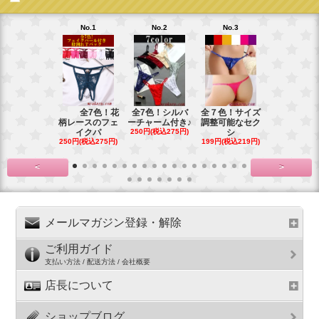
No.1
No.2
No.3
No.4
全7色！花
全7色！シルバ
全７色！サイズ
全6色！新
柄レースのフェ
ーチャーム付き♪
調整可能なセク
プ！チャー
イクパ
250円(税込275円)
シ
の
250円(税込275円)
199円(税込219円)
199円(税込21
<
>
メールマガジン登録・解除
ご利用ガイド
支払い方法 / 配送方法 / 会社概要
店長について
ショップブログ