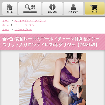
ホーム
>
○セクシードレス/クラブウエア
ホーム
>
カラー・パープル
ホーム
>
カラー・ブルー
全2色♪花柄レースのゴールドチェーン付きセクシー
スリット入りロングドレス/ネグリジェ【ON2145】