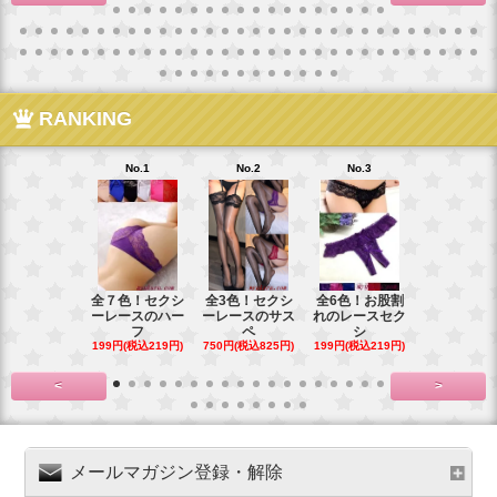
RANKING
No.1
No.2
No.3
No.4
全７色！セクシ
全3色！セクシ
全6色！お股割
全７色！花
ーレースのハー
ーレースのサス
れのレースセク
ースのお股
フ
ペ
シ
プ
199円(税込219円)
750円(税込825円)
199円(税込219円)
199円(税込21
<
>
メールマガジン登録・解除