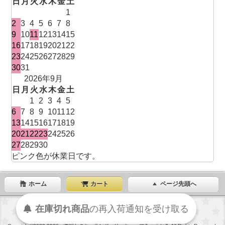
日
月
火
水
木
金
土
1
2
3
4
5
6
7
8
9
10
11
12
13
14
15
16
17
18
19
20
21
22
23
24
25
26
27
28
29
30
31
2026年9月
日
月
火
水
木
金
土
1
2
3
4
5
6
7
8
9
10
11
12
13
14
15
16
17
18
19
20
21
22
23
24
25
26
27
28
29
30
ピンク色が休業日です。
ホーム
カート
ページ先頭へ
在庫切れ商品
の
再入荷
通知を
受け取る
表示切替 : スマートフォン |
PC版