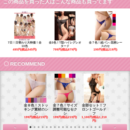
この商品を買った人はこんな商品も買ってます
7日！日替わり大特価！全
全3色！T型ハイレグレオ
全７色！紐パン♪花柄レー
10色
タード
スのセ
495円(税込545円)
799円(税込879円)
199円(税込219円)
RECOMMEND
全８色！ストッ
全７色！サイズ
全部セット！フ
豪華花刺繍
キング素材のシ
調整可能なセク
ロントゴールド
ワイトベビ
ン
シ
フ
ー
199円(税込219円)
199円(税込219円)
1,100円(税込1,210
900円(税込99
円)
<
>