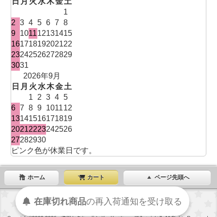
日
月
火
水
木
金
土
1
2
3
4
5
6
7
8
9
10
11
12
13
14
15
16
17
18
19
20
21
22
23
24
25
26
27
28
29
30
31
2026年9月
日
月
火
水
木
金
土
1
2
3
4
5
6
7
8
9
10
11
12
13
14
15
16
17
18
19
20
21
22
23
24
25
26
27
28
29
30
ピンク色が休業日です。
ホーム
カート
ページ先頭へ
在庫切れ商品
の
再入荷
通知を
受け取る
表示切替 : スマートフォン |
PC版