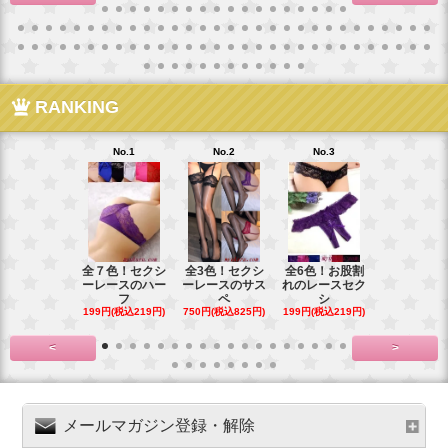
RANKING
No.1
No.2
No.3
No.4
全７色！セクシ
全3色！セクシ
全6色！お股割
全７色！花
ーレースのハー
ーレースのサス
れのレースセク
ースのお股
フ
ペ
シ
プ
199円(税込219円)
750円(税込825円)
199円(税込219円)
199円(税込21
<
>
メールマガジン登録・解除