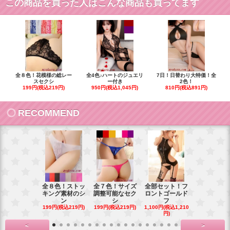
この商品を買った人はこんな商品も買ってます
全８色！花模様の総レー
全4色♪ハートのジュエリ
7日！日替わり大特価！全
スセクシ
ー付き
2色！
199円(税込219円)
950円(税込1,045円)
810円(税込891円)
RECOMMEND
全８色！ストッ
全７色！サイズ
全部セット！フ
豪華花刺繍
キング素材のシ
調整可能なセク
ロントゴールド
ワイトベビ
ン
シ
フ
ー
199円(税込219円)
199円(税込219円)
1,100円(税込1,210
900円(税込99
円)
<
>